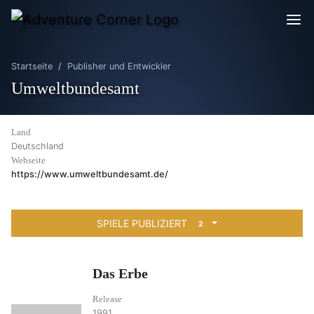
Startseite
Publisher und Entwickler
Umweltbundesamt
Land
Deutschland
Webseite
https://www.umweltbundesamt.de/
SPIELE PUBLIZIERT
2
Das Erbe
Release
1991