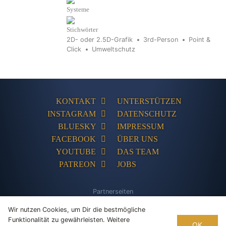
Systeme
Stichwörter
2D- oder 2.5D-Grafik
3rd-Person
Point &
Click
Umweltschutz
KONTAKT
UNTERSTÜTZEN
INSTAGRAM
DATENSCHUTZ
BLUESKY
IMPRESSUM
FACEBOOK
ÜBER UNS
YOUTUBE
DAS TEAM
PATREON
JOBS
Partnerseiten
The Humble Store
Adventures-Kompakt
Adventures Unlimited
PC
Wir nutzen Cookies, um Dir die bestmögliche
Games Database
Tentakelvilla
Funktionalität zu gewährleisten. Weitere
OK