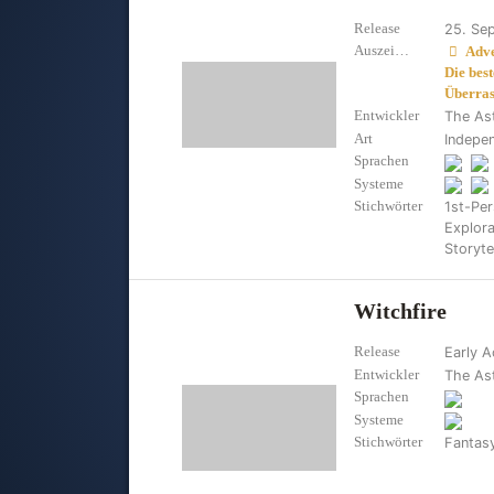
Release
25. Se
Auszeichnungen
Adve
Die bes
Überras
Entwickler
The As
Art
Indepe
Sprachen
Systeme
Stichwörter
1st-Pe
Explor
Storyte
Witchfire
Release
Early A
Entwickler
The As
Sprachen
Systeme
Stichwörter
Fantas