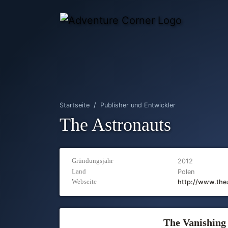
Startseite
Publisher und Entwickler
The Astronauts
Gründungsjahr
2012
Land
Polen
Webseite
http://www.the
The Vanishing