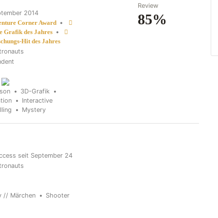
Review
ptember 2014
85%
•
nture Corner Award
•
te Grafik des Jahres
chungs-Hit des Jahres
tronauts
ndent
rson
3D-Grafik
ation
Interactive
lling
Mystery
ccess seit September 24
tronauts
y // Märchen
Shooter