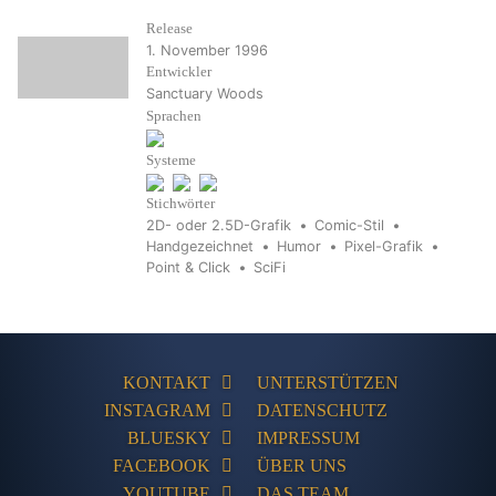
Release
1. November 1996
Entwickler
Sanctuary Woods
Sprachen
Systeme
Stichwörter
2D- oder 2.5D-Grafik
Comic-Stil
Handgezeichnet
Humor
Pixel-Grafik
Point & Click
SciFi
KONTAKT
UNTERSTÜTZEN
INSTAGRAM
DATENSCHUTZ
BLUESKY
IMPRESSUM
FACEBOOK
ÜBER UNS
YOUTUBE
DAS TEAM