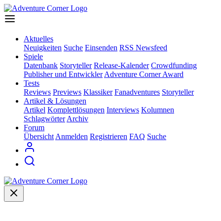
Aktuelles
Neuigkeiten
Suche
Einsenden
RSS Newsfeed
Spiele
Datenbank
Storyteller
Release-Kalender
Crowdfunding
Publisher und Entwickler
Adventure Corner Award
Tests
Reviews
Previews
Klassiker
Fanadventures
Storyteller
Artikel & Lösungen
Artikel
Komplettlösungen
Interviews
Kolumnen
Schlagwörter
Archiv
Forum
Übersicht
Anmelden
Registrieren
FAQ
Suche