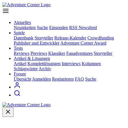
Aktuelles
Neuigkeiten
Suche
Einsenden
RSS Newsfeed
Spiele
Datenbank
Storyteller
Release-Kalender
Crowdfunding
Publisher und Entwickler
Adventure Corner Award
Tests
Reviews
Previews
Klassiker
Fanadventures
Storyteller
Artikel & Lösungen
Artikel
Komplettlösungen
Interviews
Kolumnen
Schlagwörter
Archiv
Forum
Übersicht
Anmelden
Registrieren
FAQ
Suche