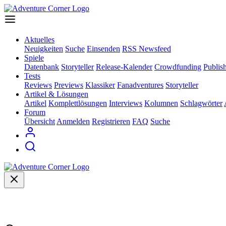
Aktuelles
Neuigkeiten
Suche
Einsenden
RSS Newsfeed
Spiele
Datenbank
Storyteller
Release-Kalender
Crowdfunding
Publis
Tests
Reviews
Previews
Klassiker
Fanadventures
Storyteller
Artikel & Lösungen
Artikel
Komplettlösungen
Interviews
Kolumnen
Schlagwörter
Forum
Übersicht
Anmelden
Registrieren
FAQ
Suche