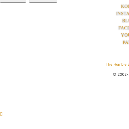
KO
INST
BL
FAC
YO
PA
The Humble 
© 2002-2