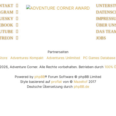
NTAKT
UNTERST
AGRAM
DATENSC
UESKY
IMPRESS
EBOOK
ÜBER UN
UTUBE
DAS TEA
TREON
JOBS
Partnerseiten
Store
Adventures-Kompakt
Adventures Unlimited
PC Games Database
026, Adventure Corner. Alle Rechte vorbehalten. Betrieben durch
100% 
Powered by
phpBB
® Forum Software © phpBB Limited
Style basierend auf
proflat
von ©
Mazeltof
2017
Deutsche Übersetzung durch
phpBB.de