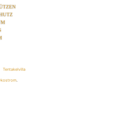
ÜTZEN
HUTZ
UM
S
M
Tentakelvilla
Ökostrom
.