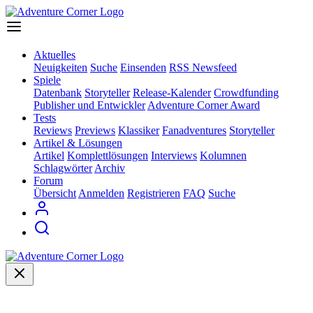
Aktuelles
Neuigkeiten
Suche
Einsenden
RSS Newsfeed
Spiele
Datenbank
Storyteller
Release-Kalender
Crowdfunding
Publisher und Entwickler
Adventure Corner Award
Tests
Reviews
Previews
Klassiker
Fanadventures
Storyteller
Artikel & Lösungen
Artikel
Komplettlösungen
Interviews
Kolumnen
Schlagwörter
Archiv
Forum
Übersicht
Anmelden
Registrieren
FAQ
Suche