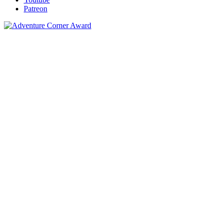
Patreon
Unterstützen
Datenschutz
Impressum
Über uns
Das Team
Jobs
Partnerseiten
The Humble Store
Adventures-Kompakt
Adventures Unlimited
PC
Games Database
Tentakelvilla
© 2002-2026, Adventure Corner. Alle Rechte vorbehalten.
Betrieben durch
100% Ökostrom
.
Powered by
phpBB
® Forum Software © phpBB Limited
Style basierend auf
proflat
von ©
Mazeltof
2017
Deutsche Übersetzung durch
phpBB.de