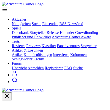
Aktuelles
Neuigkeiten
Suche
Einsenden
RSS Newsfeed
Spiele
Datenbank
Storyteller
Release-Kalender
Crowdfunding
Publisher und Entwickler
Adventure Corner Award
Tests
Reviews
Previews
Klassiker
Fanadventures
Storyteller
Artikel & Lösungen
Artikel
Komplettlösungen
Interviews
Kolumnen
Schlagwörter
Archiv
Forum
Übersicht
Anmelden
Registrieren
FAQ
Suche