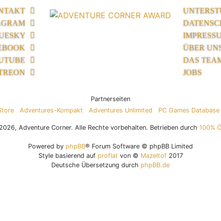
NTAKT
UNTERST
AGRAM
DATENSC
UESKY
IMPRESS
EBOOK
ÜBER UN
UTUBE
DAS TEA
TREON
JOBS
Partnerseiten
Store
Adventures-Kompakt
Adventures Unlimited
PC Games Database
026, Adventure Corner. Alle Rechte vorbehalten. Betrieben durch
100% 
Powered by
phpBB
® Forum Software © phpBB Limited
Style basierend auf
proflat
von ©
Mazeltof
2017
Deutsche Übersetzung durch
phpBB.de