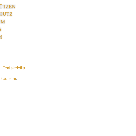
ÜTZEN
HUTZ
UM
S
M
Tentakelvilla
Ökostrom
.