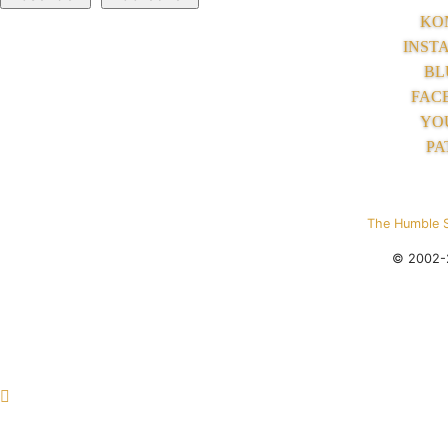
KO
INST
BL
FAC
YO
PA
The Humble 
© 2002-2