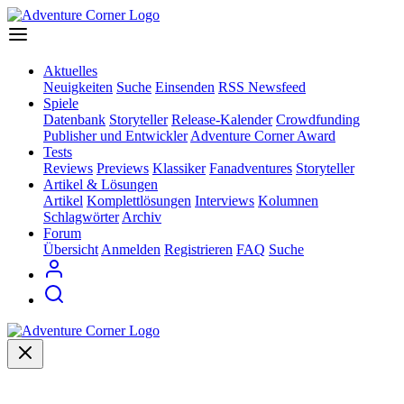
Aktuelles
Neuigkeiten
Suche
Einsenden
RSS Newsfeed
Spiele
Datenbank
Storyteller
Release-Kalender
Crowdfunding
Publisher und Entwickler
Adventure Corner Award
Tests
Reviews
Previews
Klassiker
Fanadventures
Storyteller
Artikel & Lösungen
Artikel
Komplettlösungen
Interviews
Kolumnen
Schlagwörter
Archiv
Forum
Übersicht
Anmelden
Registrieren
FAQ
Suche