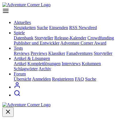
Aktuelles
Neuigkeiten
Suche
Einsenden
RSS Newsfeed
Spiele
Datenbank
Storyteller
Release-Kalender
Crowdfunding
Publisher und Entwickler
Adventure Corner Award
Tests
Reviews
Previews
Klassiker
Fanadventures
Storyteller
Artikel & Lösungen
Artikel
Komplettlösungen
Interviews
Kolumnen
Schlagwörter
Archiv
Forum
Übersicht
Anmelden
Registrieren
FAQ
Suche