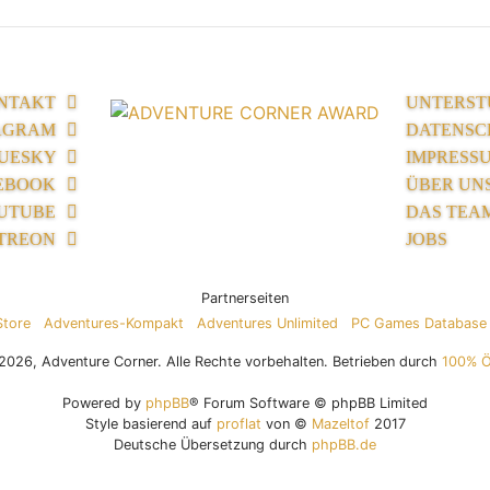
NTAKT
UNTERST
AGRAM
DATENSC
UESKY
IMPRESS
EBOOK
ÜBER UN
UTUBE
DAS TEA
TREON
JOBS
Partnerseiten
Store
Adventures-Kompakt
Adventures Unlimited
PC Games Database
026, Adventure Corner. Alle Rechte vorbehalten. Betrieben durch
100% 
Powered by
phpBB
® Forum Software © phpBB Limited
Style basierend auf
proflat
von ©
Mazeltof
2017
Deutsche Übersetzung durch
phpBB.de