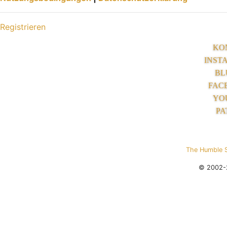
Registrieren
KO
INST
BL
FAC
YO
PA
The Humble 
© 2002-2