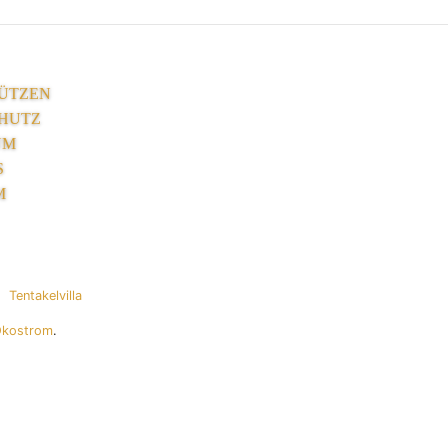
ÜTZEN
HUTZ
UM
S
M
Tentakelvilla
Ökostrom
.