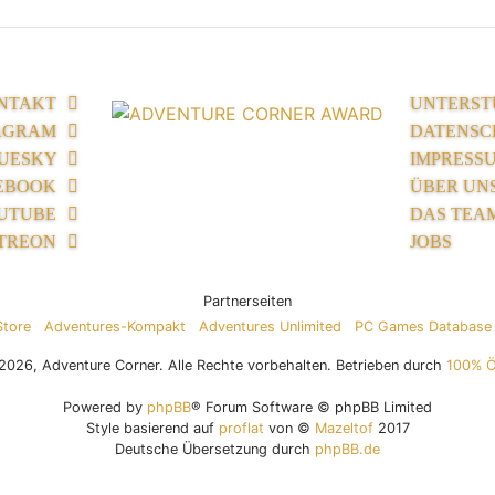
NTAKT
UNTERST
AGRAM
DATENSC
UESKY
IMPRESS
EBOOK
ÜBER UN
UTUBE
DAS TEA
TREON
JOBS
Partnerseiten
Store
Adventures-Kompakt
Adventures Unlimited
PC Games Database
026, Adventure Corner. Alle Rechte vorbehalten. Betrieben durch
100% 
Powered by
phpBB
® Forum Software © phpBB Limited
Style basierend auf
proflat
von ©
Mazeltof
2017
Deutsche Übersetzung durch
phpBB.de