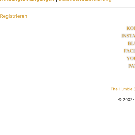
Registrieren
KO
INST
BL
FAC
YO
PA
The Humble 
© 2002-2