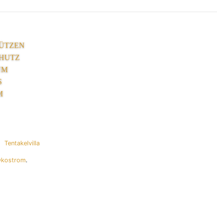
ÜTZEN
HUTZ
UM
S
M
Tentakelvilla
Ökostrom
.