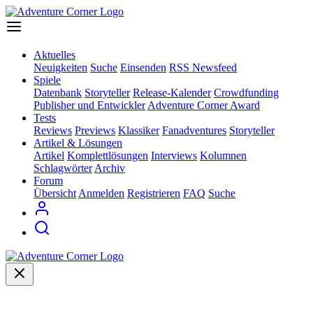
Aktuelles
Neuigkeiten
Suche
Einsenden
RSS Newsfeed
Spiele
Datenbank
Storyteller
Release-Kalender
Crowdfunding
Publisher und Entwickler
Adventure Corner Award
Tests
Reviews
Previews
Klassiker
Fanadventures
Storyteller
Artikel & Lösungen
Artikel
Komplettlösungen
Interviews
Kolumnen
Schlagwörter
Archiv
Forum
Übersicht
Anmelden
Registrieren
FAQ
Suche