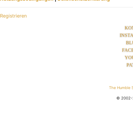
Registrieren
KO
INST
BL
FAC
YO
PA
The Humble 
© 2002-2