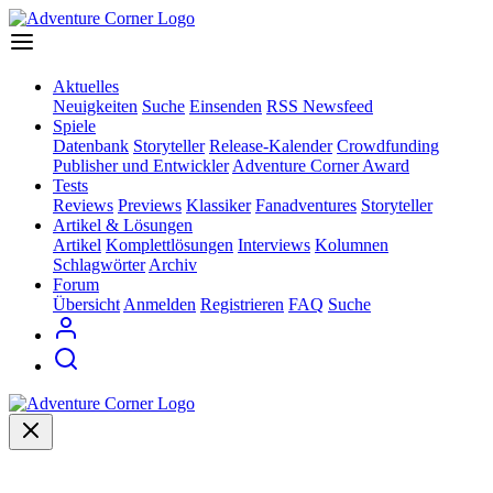
Aktuelles
Neuigkeiten
Suche
Einsenden
RSS Newsfeed
Spiele
Datenbank
Storyteller
Release-Kalender
Crowdfunding
Publisher und Entwickler
Adventure Corner Award
Tests
Reviews
Previews
Klassiker
Fanadventures
Storyteller
Artikel & Lösungen
Artikel
Komplettlösungen
Interviews
Kolumnen
Schlagwörter
Archiv
Forum
Übersicht
Anmelden
Registrieren
FAQ
Suche