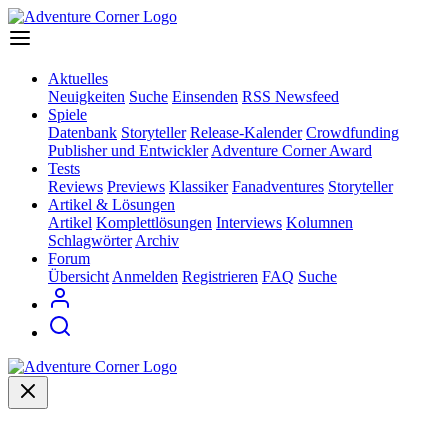
Aktuelles
Neuigkeiten
Suche
Einsenden
RSS Newsfeed
Spiele
Datenbank
Storyteller
Release-Kalender
Crowdfunding
Publisher und Entwickler
Adventure Corner Award
Tests
Reviews
Previews
Klassiker
Fanadventures
Storyteller
Artikel & Lösungen
Artikel
Komplettlösungen
Interviews
Kolumnen
Schlagwörter
Archiv
Forum
Übersicht
Anmelden
Registrieren
FAQ
Suche