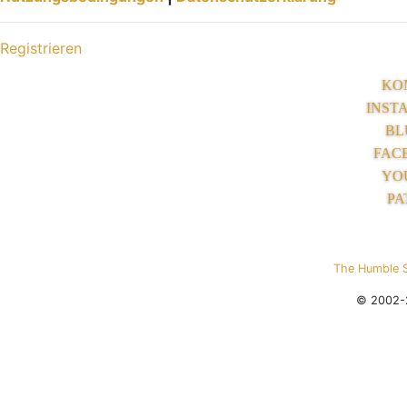
Registrieren
KO
INST
BL
FAC
YO
PA
The Humble 
© 2002-2