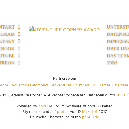
NTAKT
UNTERST
AGRAM
DATENSC
UESKY
IMPRESS
EBOOK
ÜBER UN
UTUBE
DAS TEA
TREON
JOBS
Partnerseiten
Store
Adventures-Kompakt
Adventures Unlimited
PC Games Database
026, Adventure Corner. Alle Rechte vorbehalten. Betrieben durch
100% 
Powered by
phpBB
® Forum Software © phpBB Limited
Style basierend auf
proflat
von ©
Mazeltof
2017
Deutsche Übersetzung durch
phpBB.de