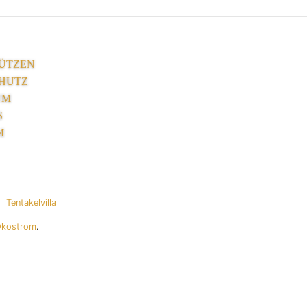
ÜTZEN
HUTZ
UM
S
M
Tentakelvilla
Ökostrom
.