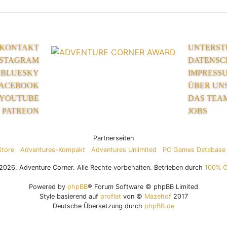
KONTAKT
UNTERST
NSTAGRAM
DATENSC
BLUESKY
IMPRESS
ACEBOOK
ÜBER UN
YOUTUBE
DAS TEA
PATREON
JOBS
Partnerseiten
Store
Adventures-Kompakt
Adventures Unlimited
PC Games Database
026, Adventure Corner. Alle Rechte vorbehalten. Betrieben durch
100% 
Powered by
phpBB
® Forum Software © phpBB Limited
Style basierend auf
proflat
von ©
Mazeltof
2017
Deutsche Übersetzung durch
phpBB.de