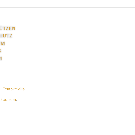
ÜTZEN
HUTZ
UM
S
M
Tentakelvilla
Ökostrom
.