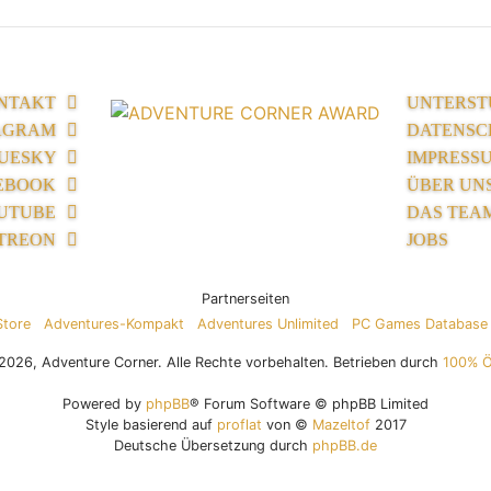
NTAKT
UNTERST
AGRAM
DATENSC
UESKY
IMPRESS
EBOOK
ÜBER UN
UTUBE
DAS TEA
TREON
JOBS
Partnerseiten
Store
Adventures-Kompakt
Adventures Unlimited
PC Games Database
026, Adventure Corner. Alle Rechte vorbehalten. Betrieben durch
100% 
Powered by
phpBB
® Forum Software © phpBB Limited
Style basierend auf
proflat
von ©
Mazeltof
2017
Deutsche Übersetzung durch
phpBB.de