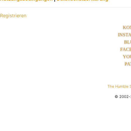
Registrieren
KO
INST
BL
FAC
YO
PA
The Humble 
© 2002-2