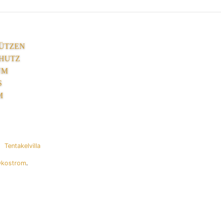
ÜTZEN
HUTZ
UM
S
M
Tentakelvilla
Ökostrom
.