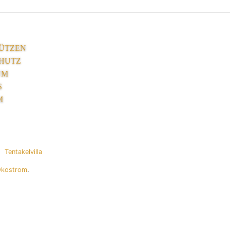
ÜTZEN
HUTZ
UM
S
M
Tentakelvilla
Ökostrom
.