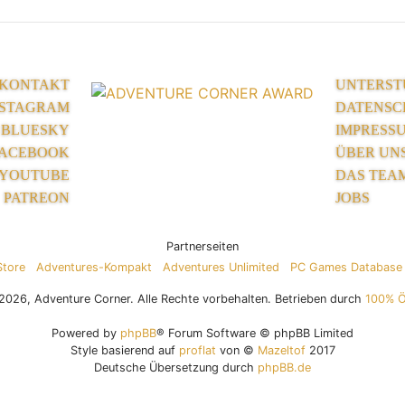
KONTAKT
UNTERST
NSTAGRAM
DATENSC
BLUESKY
IMPRESS
ACEBOOK
ÜBER UN
YOUTUBE
DAS TEA
PATREON
JOBS
Partnerseiten
Store
Adventures-Kompakt
Adventures Unlimited
PC Games Database
026, Adventure Corner. Alle Rechte vorbehalten. Betrieben durch
100% 
Powered by
phpBB
® Forum Software © phpBB Limited
Style basierend auf
proflat
von ©
Mazeltof
2017
Deutsche Übersetzung durch
phpBB.de