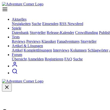
Aktuelles
Neuigkeiten
Suche
Einsenden
RSS Newsfeed
Spiele
Datenbank
Storyteller
Release-Kalender
Crowdfunding
Publis
Tests
Reviews
Previews
Klassiker
Fanadventures
Storyteller
Artikel & Lösungen
Artikel
Komplettlösungen
Interviews
Kolumnen
Schlagwörter
Forum
Übersicht
Anmelden
Registrieren
FAQ
Suche