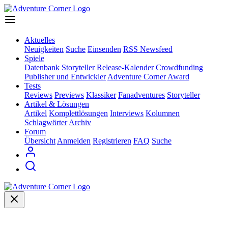
Aktuelles
Neuigkeiten
Suche
Einsenden
RSS Newsfeed
Spiele
Datenbank
Storyteller
Release-Kalender
Crowdfunding
Publisher und Entwickler
Adventure Corner Award
Tests
Reviews
Previews
Klassiker
Fanadventures
Storyteller
Artikel & Lösungen
Artikel
Komplettlösungen
Interviews
Kolumnen
Schlagwörter
Archiv
Forum
Übersicht
Anmelden
Registrieren
FAQ
Suche