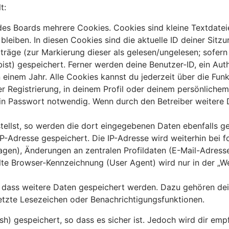
t:
es Boards mehrere Cookies. Cookies sind kleine Textdateie
leiben. In diesen Cookies sind die aktuelle ID deiner Sitz
iträge (zur Markierung dieser als gelesen/ungelesen; sofer
st) gespeichert. Ferner werden deine Benutzer-ID, ein Auth
einem Jahr. Alle Cookies kannst du jederzeit über die Funk
r Registrierung, in deinem Profil oder deinem persönlichem 
n Passwort notwendig. Wenn durch den Betreiber weitere Da
tellst, so werden die dort eingegebenen Daten ebenfalls ges
 IP-Adresse gespeichert. Die IP-Adresse wird weiterhin bei
agen), Änderungen an zentralen Profildaten (E-Mail-Adress
e Browser-Kennzeichnung (User Agent) wird nur in der „Wer
s, dass weitere Daten gespeichert werden. Dazu gehören d
setzte Lesezeichen oder Benachrichtigungsfunktionen.
) gespeichert, so dass es sicher ist. Jedoch wird dir empf