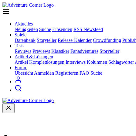
Aktuelles
Neuigkeiten
Suche
Einsenden
RSS Newsfeed
Spiele
Datenbank
Storyteller
Release-Kalender
Crowdfunding
Publis
Tests
Reviews
Previews
Klassiker
Fanadventures
Storyteller
Artikel & Lösungen
Artikel
Komplettlösungen
Interviews
Kolumnen
Schlagwörter
Forum
Übersicht
Anmelden
Registrieren
FAQ
Suche