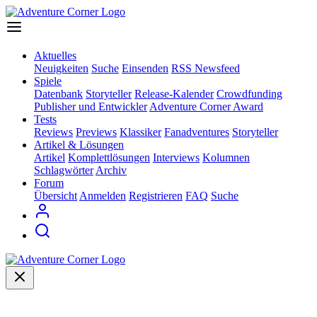
Aktuelles
Neuigkeiten
Suche
Einsenden
RSS Newsfeed
Spiele
Datenbank
Storyteller
Release-Kalender
Crowdfunding
Publisher und Entwickler
Adventure Corner Award
Tests
Reviews
Previews
Klassiker
Fanadventures
Storyteller
Artikel & Lösungen
Artikel
Komplettlösungen
Interviews
Kolumnen
Schlagwörter
Archiv
Forum
Übersicht
Anmelden
Registrieren
FAQ
Suche