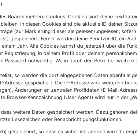
t:
es Boards mehrere Cookies. Cookies sind kleine Textdateie
leiben. In diesen Cookies sind die aktuelle ID deiner Sitz
iträge (zur Markierung dieser als gelesen/ungelesen; sofer
st) gespeichert. Ferner werden deine Benutzer-ID, ein Auth
einem Jahr. Alle Cookies kannst du jederzeit über die Funk
r Registrierung, in deinem Profil oder deinem persönlichem 
n Passwort notwendig. Wenn durch den Betreiber weitere Da
tellst, so werden die dort eingegebenen Daten ebenfalls ges
 IP-Adresse gespeichert. Die IP-Adresse wird weiterhin bei
agen), Änderungen an zentralen Profildaten (E-Mail-Adress
e Browser-Kennzeichnung (User Agent) wird nur in der „Wer
s, dass weitere Daten gespeichert werden. Dazu gehören d
setzte Lesezeichen oder Benachrichtigungsfunktionen.
) gespeichert, so dass es sicher ist. Jedoch wird dir empf