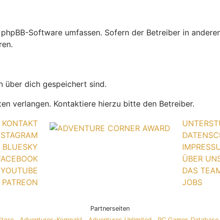
die phpBB-Software umfassen. Sofern der Betreiber in ande
ren.
n über dich gespeichert sind.
n verlangen. Kontaktiere hierzu bitte den Betreiber.
KONTAKT
UNTERST
NSTAGRAM
DATENSC
BLUESKY
IMPRESS
FACEBOOK
ÜBER UN
YOUTUBE
DAS TEA
PATREON
JOBS
Partnerseiten
Store
Adventures-Kompakt
Adventures Unlimited
PC Games Database