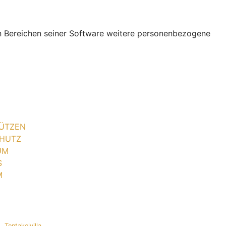
ren Bereichen seiner Software weitere personenbezogene
ÜTZEN
HUTZ
UM
S
M
Tentakelvilla