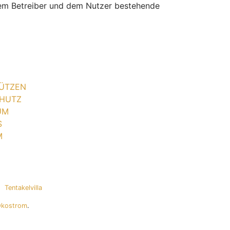
 dem Betreiber und dem Nutzer bestehende
ÜTZEN
HUTZ
UM
S
M
Tentakelvilla
Ökostrom
.