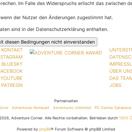
prechen. Im Falle des Widerspruchs erlischt das zwischen
, wenn der Nutzer den Änderungen zugestimmt hat.
ten sind in der Datenschutzerklärung enthalten.
KONTAKT
UNTERST
NSTAGRAM
DATENSC
BLUESKY
IMPRESS
FACEBOOK
ÜBER UN
YOUTUBE
DAS TEA
PATREON
JOBS
Partnerseiten
Store
Adventures-Kompakt
Adventures Unlimited
PC Games Database
026, Adventure Corner. Alle Rechte vorbehalten. Betrieben durch
100% 
Powered by
phpBB
® Forum Software © phpBB Limited