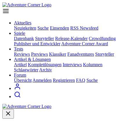
Aktuelles
Neuigkeiten
Suche
Einsenden
RSS Newsfeed
Spiele
Datenbank
Storyteller
Release-Kalender
Crowdfunding
Publisher und Entwickler
Adventure Corner Award
Tests
Reviews
Previews
Klassiker
Fanadventures
Storyteller
Artikel & Lösungen
Artikel
Komplettlösungen
Interviews
Kolumnen
Schlagwörter
Archiv
Forum
Übersicht
Anmelden
Registrieren
FAQ
Suche