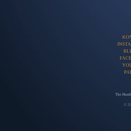
KO
INST
BL
FAC
YO
PA
The Humb
© 20