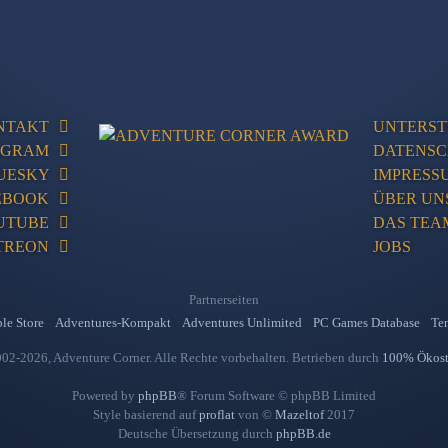
NTAKT
UNTERST
AGRAM
DATENS
UESKY
IMPRESS
EBOOK
ÜBER UN
UTUBE
DAS TEA
TREON
JOBS
Partnerseiten
le Store
Adventures-Kompakt
Adventures Unlimited
PC Games Database
Ten
02-2026, Adventure Corner. Alle Rechte vorbehalten. Betrieben durch
100% Ökos
Powered by
phpBB
® Forum Software © phpBB Limited
Style basierend auf
proflat
von ©
Mazeltof
2017
Deutsche Übersetzung durch
phpBB.de