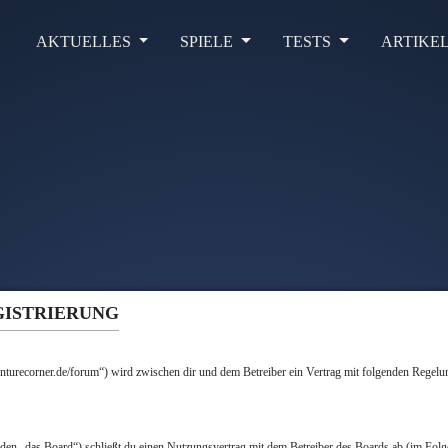
AKTUELLES
SPIELE
TESTS
ARTIKE
GISTRIERUNG
turecorner.de/forum“) wird zwischen dir und dem Betreiber ein Vertrag mit folgenden Regelu
en „das Board“) schließt du einen Nutzungsvertrag mit dem Betreiber des Boards ab (im Folge