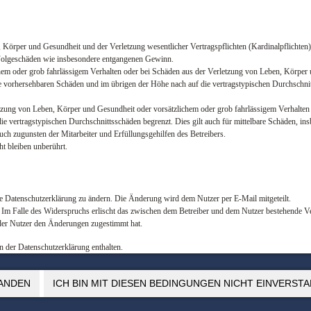
Körper und Gesundheit und der Verletzung wesentlicher Vertragspflichten (Kardinalpflichten) n
e Folgeschäden wie insbesondere entgangenen Gewinn.
hem oder grob fahrlässigem Verhalten oder bei Schäden aus der Verletzung von Leben, Körper 
se vorhersehbaren Schäden und im übrigen der Höhe nach auf die vertragstypischen Durchschnit
zung von Leben, Körper und Gesundheit oder vorsätzlichem oder grob fahrlässigem Verhalten d
e vertragstypischen Durchschnittsschäden begrenzt. Dies gilt auch für mittelbare Schäden, i
uch zugunsten der Mitarbeiter und Erfüllungsgehilfen des Betreibers.
t bleiben unberührt.
ie Datenschutzerklärung zu ändern. Die Änderung wird dem Nutzer per E-Mail mitgeteilt.
 Im Falle des Widerspruchs erlischt das zwischen dem Betreiber und dem Nutzer bestehende Ve
der Nutzer den Änderungen zugestimmt hat.
 der Datenschutzerklärung enthalten.