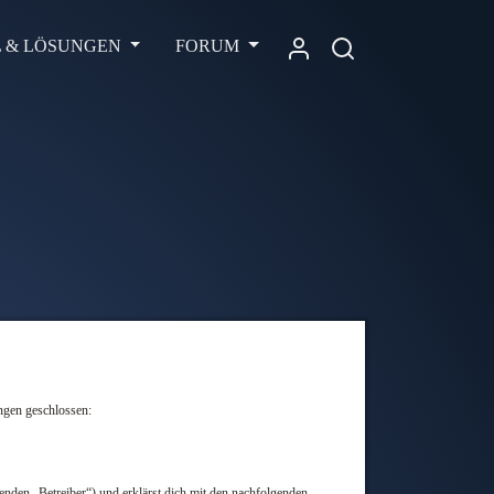
L & LÖSUNGEN
FORUM
ngen geschlossen:
nden „Betreiber“) und erklärst dich mit den nachfolgenden