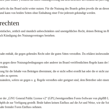
rfst du das Board nicht weiter nutzen. Für die Nutzung des Boards gelten jeweils die an dieser
nd kann von beiden Seiten ohne Einhaltung einer Frist jederzeit gekündigt werden.
rechten
n einfaches, zeitlich und räumlich unbeschränktes und unentgeltliches Recht, deinen Beitrag im
nach Kündigung des Nutzungsvertrages bestehen.
nhalte enthält, die gegen geltendes Recht oder die guten Sitten verstoßen. Du erklärst insbesond
ßen gegen diese Nutzungsbedingungen oder anderer im Board veröffentlichten Regeln kann der 
rteilen.
g für die Inhalte von Beiträgen übernimmt, die er nicht selbst erstellt hat oder die er nicht z
oder zu sperren.
bzuändern, sofern sie gegen o. g. Regeln verstoßen oder geeignet sind, dem Betreiber oder ein
er der „
GNU General Public License v2
“ (GPL) bereitgestellten Foren-Software von phpBB 
b.de zur Verfügung gestellt. Beide haben keinen Einfluss auf die Art und Weise, wie die S
halte fremder Foren Einfluss nehmen.