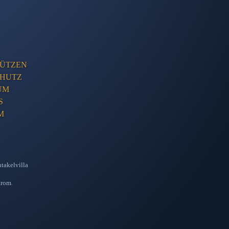
ÜTZEN
CHUTZ
UM
S
M
takelvilla
trom
.