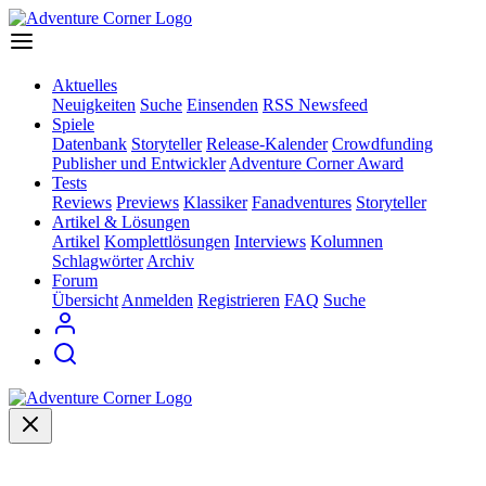
Aktuelles
Neuigkeiten
Suche
Einsenden
RSS Newsfeed
Spiele
Datenbank
Storyteller
Release-Kalender
Crowdfunding
Publisher und Entwickler
Adventure Corner Award
Tests
Reviews
Previews
Klassiker
Fanadventures
Storyteller
Artikel & Lösungen
Artikel
Komplettlösungen
Interviews
Kolumnen
Schlagwörter
Archiv
Forum
Übersicht
Anmelden
Registrieren
FAQ
Suche