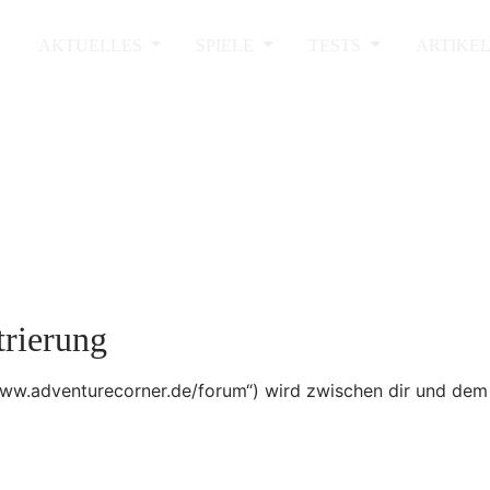
AKTUELLES
SPIELE
TESTS
ARTIKE
trierung
/www.adventurecorner.de/forum“) wird zwischen dir und dem