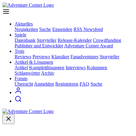
Aktuelles
Neuigkeiten
Suche
Einsenden
RSS Newsfeed
Spiele
Datenbank
Storyteller
Release-Kalender
Crowdfunding
Publisher und Entwickler
Adventure Corner Award
Tests
Reviews
Previews
Klassiker
Fanadventures
Storyteller
Artikel & Lösungen
Artikel
Komplettlösungen
Interviews
Kolumnen
Schlagwörter
Archiv
Forum
Übersicht
Anmelden
Registrieren
FAQ
Suche