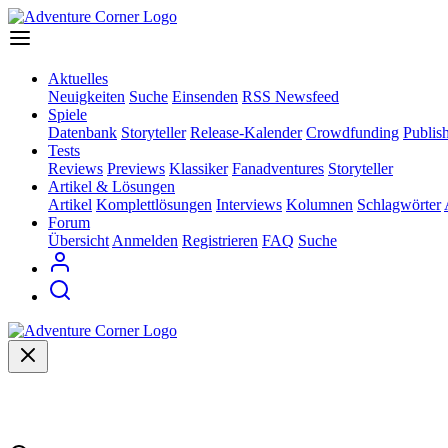
Aktuelles
Neuigkeiten
Suche
Einsenden
RSS Newsfeed
Spiele
Datenbank
Storyteller
Release-Kalender
Crowdfunding
Publis
Tests
Reviews
Previews
Klassiker
Fanadventures
Storyteller
Artikel & Lösungen
Artikel
Komplettlösungen
Interviews
Kolumnen
Schlagwörter
Forum
Übersicht
Anmelden
Registrieren
FAQ
Suche