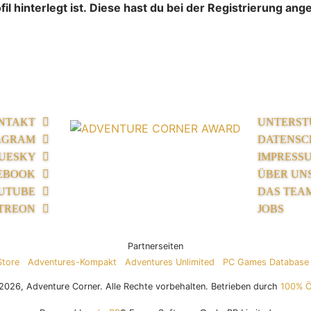
l hinterlegt ist. Diese hast du bei der Registrierung an
NTAKT
UNTERST
AGRAM
DATENSC
UESKY
IMPRESS
EBOOK
ÜBER UN
UTUBE
DAS TEA
TREON
JOBS
Partnerseiten
Store
Adventures-Kompakt
Adventures Unlimited
PC Games Database
026, Adventure Corner. Alle Rechte vorbehalten. Betrieben durch
100% 