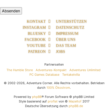
KONTAKT
UNTERSTÜTZEN
INSTAGRAM
DATENSCHUTZ
BLUESKY
IMPRESSUM
FACEBOOK
ÜBER UNS
YOUTUBE
DAS TEAM
PATREON
JOBS
Partnerseiten
The Humble Store
Adventures-Kompakt
Adventures Unlimited
PC Games Database
Tentakelvilla
© 2002-2026, Adventure Corner. Alle Rechte vorbehalten. Betrieben
durch
100% Ökostrom
.
Powered by
phpBB
® Forum Software © phpBB Limited
Style basierend auf
proflat
von ©
Mazeltof
2017
Deutsche Übersetzung durch
phpBB.de