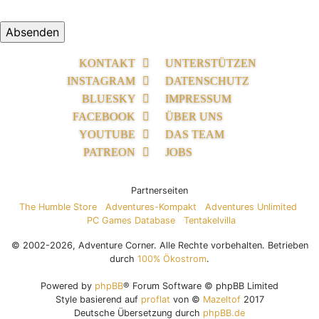
KONTAKT
UNTERSTÜTZEN
INSTAGRAM
DATENSCHUTZ
BLUESKY
IMPRESSUM
FACEBOOK
ÜBER UNS
YOUTUBE
DAS TEAM
PATREON
JOBS
Partnerseiten
The Humble Store
Adventures-Kompakt
Adventures Unlimited
PC Games Database
Tentakelvilla
© 2002-2026, Adventure Corner. Alle Rechte vorbehalten. Betrieben
durch
100% Ökostrom
.
Powered by
phpBB
® Forum Software © phpBB Limited
Style basierend auf
proflat
von ©
Mazeltof
2017
Deutsche Übersetzung durch
phpBB.de