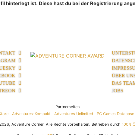
l hinterlegt ist. Diese hast du bei der Registrierung an
NTAKT
UNTERST
AGRAM
DATENSC
UESKY
IMPRESS
EBOOK
ÜBER UN
UTUBE
DAS TEA
TREON
JOBS
Partnerseiten
Store
Adventures-Kompakt
Adventures Unlimited
PC Games Database
026, Adventure Corner. Alle Rechte vorbehalten. Betrieben durch
100% 