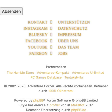
KONTAKT
UNTERSTÜTZEN
INSTAGRAM
DATENSCHUTZ
BLUESKY
IMPRESSUM
FACEBOOK
ÜBER UNS
YOUTUBE
DAS TEAM
PATREON
JOBS
Partnerseiten
The Humble Store
Adventures-Kompakt
Adventures Unlimited
PC Games Database
Tentakelvilla
© 2002-2026, Adventure Corner. Alle Rechte vorbehalten. Betrieben
durch
100% Ökostrom
.
Powered by
phpBB
® Forum Software © phpBB Limited
Style basierend auf
proflat
von ©
Mazeltof
2017
Deutsche Übersetzung durch
phpBB.de