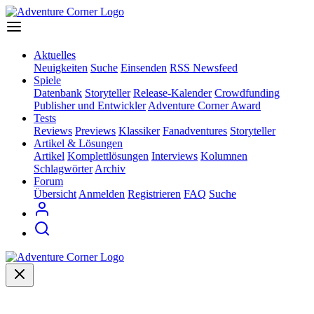
Aktuelles
Neuigkeiten
Suche
Einsenden
RSS Newsfeed
Spiele
Datenbank
Storyteller
Release-Kalender
Crowdfunding
Publisher und Entwickler
Adventure Corner Award
Tests
Reviews
Previews
Klassiker
Fanadventures
Storyteller
Artikel & Lösungen
Artikel
Komplettlösungen
Interviews
Kolumnen
Schlagwörter
Archiv
Forum
Übersicht
Anmelden
Registrieren
FAQ
Suche