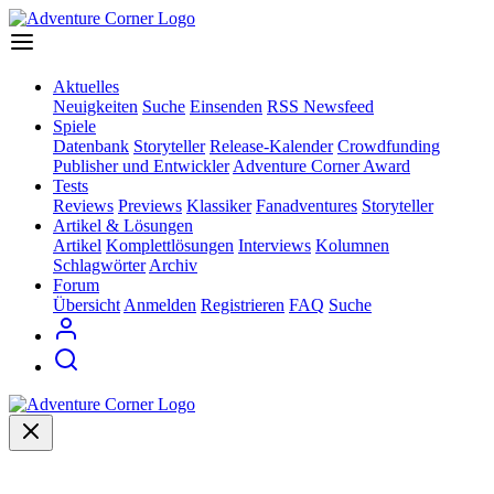
Aktuelles
Neuigkeiten
Suche
Einsenden
RSS Newsfeed
Spiele
Datenbank
Storyteller
Release-Kalender
Crowdfunding
Publisher und Entwickler
Adventure Corner Award
Tests
Reviews
Previews
Klassiker
Fanadventures
Storyteller
Artikel & Lösungen
Artikel
Komplettlösungen
Interviews
Kolumnen
Schlagwörter
Archiv
Forum
Übersicht
Anmelden
Registrieren
FAQ
Suche