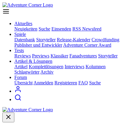
Aktuelles
Neuigkeiten
Suche
Einsenden
RSS Newsfeed
Spiele
Datenbank
Storyteller
Release-Kalender
Crowdfunding
Publisher und Entwickler
Adventure Corner Award
Tests
Reviews
Previews
Klassiker
Fanadventures
Storyteller
Artikel & Lösungen
Artikel
Komplettlösungen
Interviews
Kolumnen
Schlagwörter
Archiv
Forum
Übersicht
Anmelden
Registrieren
FAQ
Suche