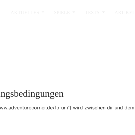
AKTUELLES
SPIELE
TESTS
ARTIKE
ungsbedingungen
/www.adventurecorner.de/forum“) wird zwischen dir und dem