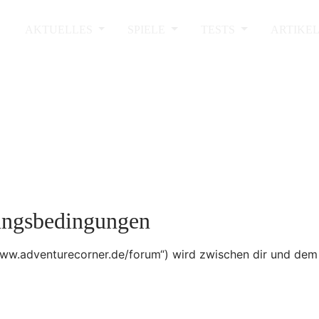
AKTUELLES
SPIELE
TESTS
ARTIKE
ungsbedingungen
/www.adventurecorner.de/forum“) wird zwischen dir und dem