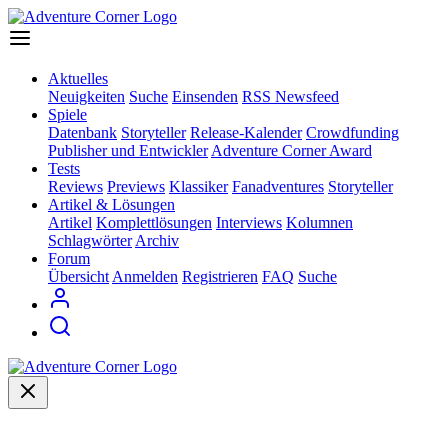
Aktuelles
Neuigkeiten
Suche
Einsenden
RSS Newsfeed
Spiele
Datenbank
Storyteller
Release-Kalender
Crowdfunding
Publisher und Entwickler
Adventure Corner Award
Tests
Reviews
Previews
Klassiker
Fanadventures
Storyteller
Artikel & Lösungen
Artikel
Komplettlösungen
Interviews
Kolumnen
Schlagwörter
Archiv
Forum
Übersicht
Anmelden
Registrieren
FAQ
Suche