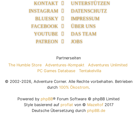
KONTAKT
UNTERSTÜTZEN
INSTAGRAM
DATENSCHUTZ
BLUESKY
IMPRESSUM
FACEBOOK
ÜBER UNS
YOUTUBE
DAS TEAM
PATREON
JOBS
Partnerseiten
The Humble Store
Adventures-Kompakt
Adventures Unlimited
PC Games Database
Tentakelvilla
© 2002-2026, Adventure Corner. Alle Rechte vorbehalten. Betrieben
durch
100% Ökostrom
.
Powered by
phpBB
® Forum Software © phpBB Limited
Style basierend auf
proflat
von ©
Mazeltof
2017
Deutsche Übersetzung durch
phpBB.de