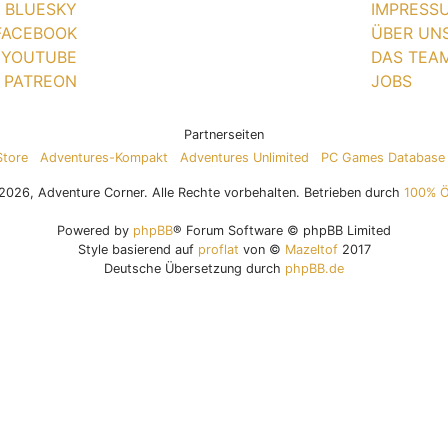
BLUESKY
IMPRESS
FACEBOOK
ÜBER UN
YOUTUBE
DAS TEA
PATREON
JOBS
Partnerseiten
Store
Adventures-Kompakt
Adventures Unlimited
PC Games Database
026, Adventure Corner. Alle Rechte vorbehalten. Betrieben durch
100% 
Powered by
phpBB
® Forum Software © phpBB Limited
Style basierend auf
proflat
von ©
Mazeltof
2017
Deutsche Übersetzung durch
phpBB.de