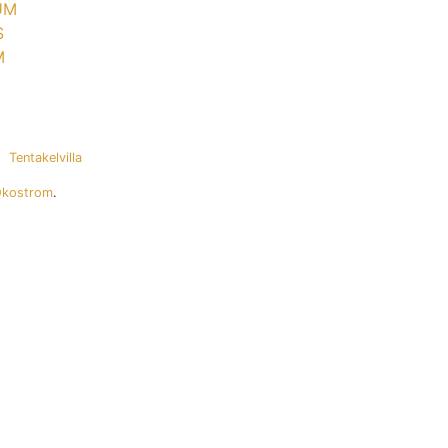
UM
S
M
Tentakelvilla
Ökostrom
.