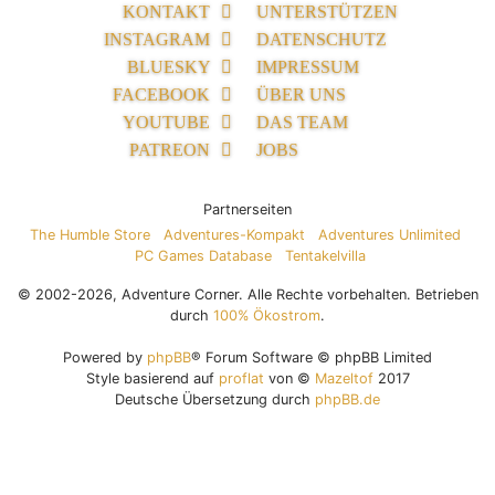
KONTAKT
UNTERSTÜTZEN
INSTAGRAM
DATENSCHUTZ
BLUESKY
IMPRESSUM
FACEBOOK
ÜBER UNS
YOUTUBE
DAS TEAM
PATREON
JOBS
Partnerseiten
The Humble Store
Adventures-Kompakt
Adventures Unlimited
PC Games Database
Tentakelvilla
© 2002-2026, Adventure Corner. Alle Rechte vorbehalten. Betrieben
durch
100% Ökostrom
.
Powered by
phpBB
® Forum Software © phpBB Limited
Style basierend auf
proflat
von ©
Mazeltof
2017
Deutsche Übersetzung durch
phpBB.de